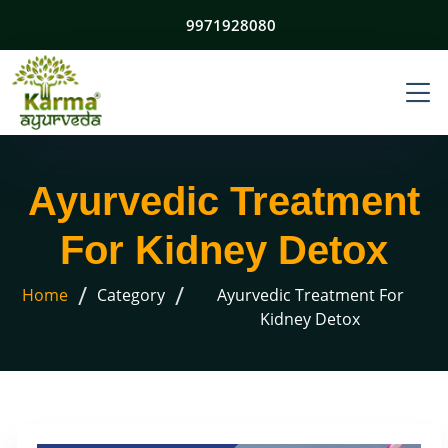
9971928080
Ayurvedic Treatment
For Kidney Detox
/
/
Home
Category
Ayurvedic Treatment For
Kidney Detox