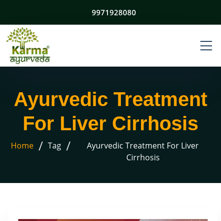
9971928080
Ayurvedic Treatment
For Liver Cirrhosis
/
/
Home
Tag
Ayurvedic Treatment For Liver
Cirrhosis