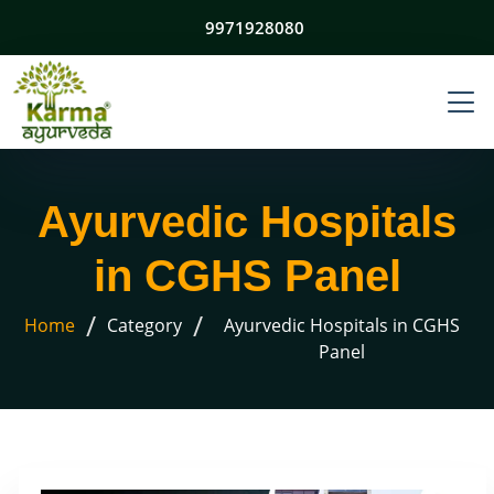
9971928080
Ayurvedic Hospitals
in CGHS Panel
/
/
Home
Category
Ayurvedic Hospitals in CGHS
Panel